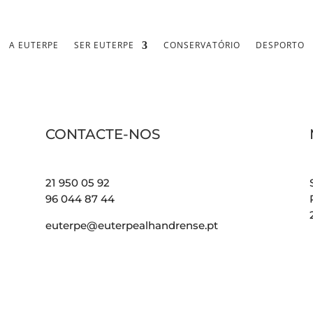
A EUTERPE
SER EUTERPE
CONSERVATÓRIO
DESPORTO
CONTACTE-NOS
21 950 05 92
96 044 87 44
euterpe@euterpealhandrense.pt