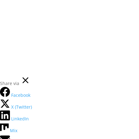
© 2025 SOCIEDADE EUTERPE ALHANDRENSE |
Livro
de Reclamação
|
Livro de Sugestões
|
Plataforma de
Denúncias
Share via
Facebook
X (Twitter)
LinkedIn
Mix